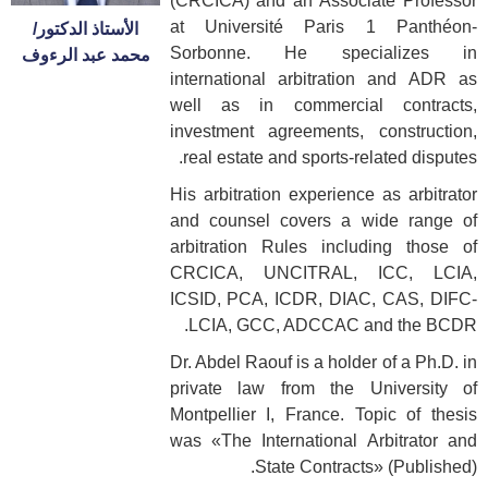
(CRCICA) and an Associate Professor
at Université Paris 1 Panthéon-
الأستاذ الدكتور/
Sorbonne. He specializes in
محمد عبد الرءوف
international arbitration and ADR as
well as in commercial contracts,
investment agreements, construction,
real estate and sports-related disputes.
His arbitration experience as arbitrator
and counsel covers a wide range of
arbitration Rules including those of
CRCICA, UNCITRAL, ICC, LCIA,
ICSID, PCA, ICDR, DIAC, CAS, DIFC-
LCIA, GCC, ADCCAC and the BCDR.
Dr. Abdel Raouf is a holder of a Ph.D. in
private law from the University of
Montpellier I, France. Topic of thesis
was «The International Arbitrator and
State Contracts» (Published).