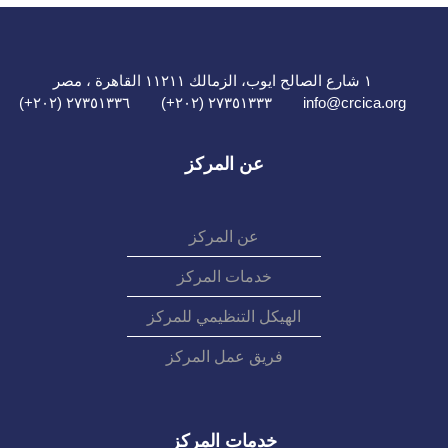
١ شارع الصالح ايوب، الزمالك ١١٢١١ القاهرة ، مصر
٢٧٣٥١٣٣٦ (٢٠٢+)
٢٧٣٥١٣٣٣ (٢٠٢+)
info@crcica.org
عن المركز
عن المركز
خدمات المركز
الهيكل التنظيمي للمركز
فريق عمل المركز
خدمات المركز