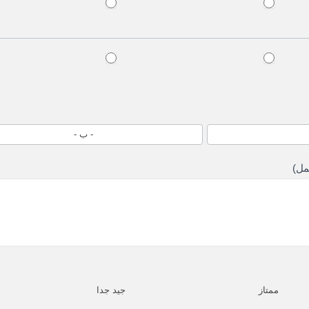
- ب -
مل)
ممتاز
جيد جدا