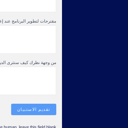
مقترحات لتطوير البرنامج عند إعا
من وجهة نظرك كيف ستثرى الدو
تقديم الاستبيان
re human, leave this field blank.