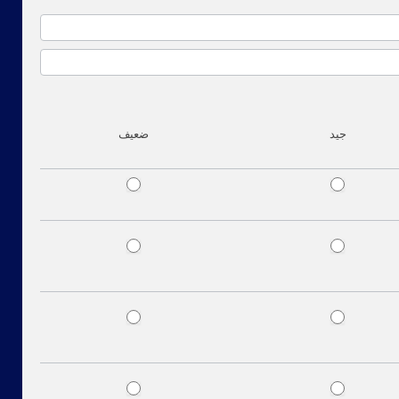
جيد
ضعيف