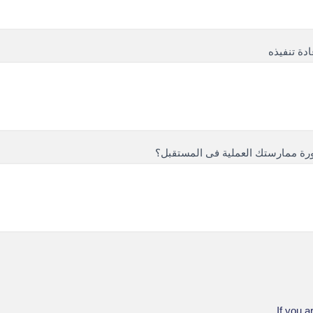
دة تنفيذه
رة ممارستك العملية فى المستقبل؟
If you a