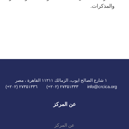
والمذكرات.
١ شارع الصالح ايوب، الزمالك ١١٢١١ القاهرة ، مصر
٢٧٣٥١٣٣٦ (٢٠٢+)
٢٧٣٥١٣٣٣ (٢٠٢+)
info@crcica.org
عن المركز
عن المركز