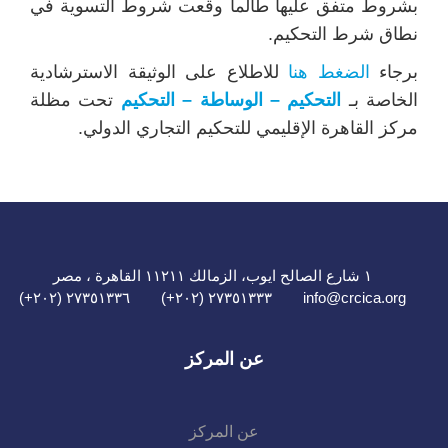
بشروط متفق عليها طالما وقعت شروط التسوية في
نطاق شرط التحكيم.
برجاء
الضغط هنا
للاطلاع على الوثيقة الاسترشادية
الخاصة بـ
التحكيم – الوساطة – التحكيم
تحت مظلة
مركز القاهرة الإقليمي للتحكيم التجاري الدولي.
١ شارع الصالح ايوب، الزمالك ١١٢١١ القاهرة ، مصر
٢٧٣٥١٣٣٦ (٢٠٢+)
٢٧٣٥١٣٣٣ (٢٠٢+)
info@crcica.org
عن المركز
عن المركز