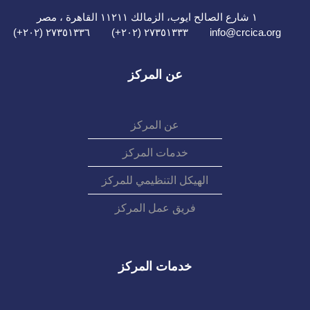
١ شارع الصالح ايوب، الزمالك ١١٢١١ القاهرة ، مصر
٢٧٣٥١٣٣٦ (٢٠٢+)
٢٧٣٥١٣٣٣ (٢٠٢+)
info@crcica.org
عن المركز
عن المركز
خدمات المركز
الهيكل التنظيمي للمركز
فريق عمل المركز
خدمات المركز