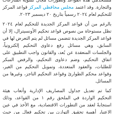
مستخدمي هذه القواعد وتطورات مجال تسوية المنازعات
والتجارة. وقد اعتمد
مجلس محافظي المركز
قواعد المركز
للتحكيم لعام ٢٠٢٤ رسمياً بتاريخ ٢٠ ديسمبر ٢٠٢٣.
بالرغم من أن قواعد المركز الجديدة للتحكيم لعام ٢٠٢٤
تظل مستوحاة من نصوص قواعد تحكيم الأونسيترال، إلا أن
قواعد المركز الجديدة تتضمن مسائل لم يتم التعرض لها في
السابق، وهي مسائل رفع دعاوى التحكيم إلكترونياً،
والجلسات المنعقدة عن بُعد، والقانون واجب التطبيق على
اتفاق التحكيم، وضم دعاوى التحكيم، والرفض المبكر
للطلبات، والعقود المتعددة، وتمويل التحكيم من الغير،
وقواعد محكم الطوارئ وقواعد التحكيم الناجز، وغيرها من
المسائل.
كما تم تعديل جداول المصاريف الإدارية وأتعاب هيئة
التحكيم الواردة في الملحق رقم ١ من القواعد، وذلك
استجابةً لعقد من التطورات الاقتصادية، مع الأخذ في عين
الاعتبار أهمية تحقيق التوازن بين تحكيم فعال من حيث