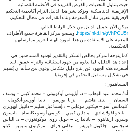
حيث يتناول التحديات والفرص الفريدة في الأنظمة القضائية
الإفريقية الديناميكية. ويؤكد نشر هذا الدليل التزام أكاديمية التحكيم
الإفريقية بتعزيز تبادل المعرفة وبناء القدرات في مجال التحكيم.
يمكن الآن تحميل الدليل من خلال الرابط التالي:
https://lnkd.in/gVhPCU5r
. ويشجع مركز القاهرة جميع الأطراف
المعنية على الاستفادة من هذا المورد الهام لتعزيز ممارساتهم
التحكيمية.
كما يتوجه المركز بخالص الشكر والتقدير لجميع المساهمين في
إعداد هذا الدليل، لما بذلوه من جهود استثنائية والتزام عميق. لقد
أسفرت هذه الجهود عن إنتاج دليل متكامل وقوي من شأنه أن يُسهم
في تشكيل مستقبل التحكيم في إفريقيا.
المساهمون:
أ.د/ محمد عبد الوهاب – د. أبايومي أوكوبوتي – محمد كيبي – يوسف
السمان – ندى هاشم – ايزايا بوزيمو – نانيا أووسو-أنكوماه –
كليمانس أسو – فيكتور موغابي – د.إسماعيل سليم – دانييل ايهويزي
– بانجو افولاشادي – مادلين كيمي – كوامي أوسو نكانساه – باتسون
ويلبرود أرينايتوي – باتاندا ج. – جويل روي موكونغوزي – د. الياس
سيجامي – جاكويل فيريس – تيفاني جراي – موكيلوي مثيمبو – كيلو