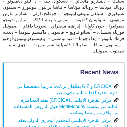
سيليكا – ديميتريو مانجاتي – باسكوال بييه – د. لينو ديامفوتو –
رونالد موتاسا – رونالد موتاسا – نياشا برايتون مونيورو – سيمون
تشيفيزي – سيلفي بيبوهي إيبونجو – دجوفانج دارلي – تشارلز مارتن
موهوني – سوليفان كاجوندو – سوبي باتريشيا كاكو – سيلين ندونجو
ديمواموا – جون كاوانا – إبراهيم منصراي – سوريبا دافاي – صموئيل
فورناه سيساي – آيساتو ندونغ – فاسومي ماكسيم سومدا – ديدييه
فرانك باتيونو – إيدا دجوما – آفيد نيامسي – أوغيتشوكو بيلونوو-أوجبو
– إيمانويل أموفا – سفيتلانا فاسيليفا-ستراتنويرث – جوي ماينا –
تيميتوب صموئيل.
Recent News
CRCICA و GIZ يطلقان برنامجاً تدريبياً متخصصاً في
إدارة العقود لقطاع المياه في مصر
مركز القاهرة الإقليمي (CRCICA) يعقد المحاضرة
الثالثة من سلسلة MediMonday حول الدروس المستفادة
من واقع ممارسة الوساطة
مركز القاهرة الإقليمي للتحكيم التجاري الدولي يعقد
ندوة إلكترونية ناجحة حول «القوة القاهرة والتحديات