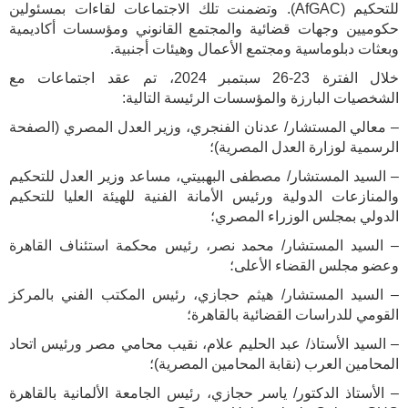
للتحكيم (AfGAC). وتضمنت تلك الاجتماعات لقاءات بمسئولين
حكوميين وجهات قضائية والمجتمع القانوني ومؤسسات أكاديمية
وبعثات دبلوماسية ومجتمع الأعمال وهيئات أجنبية.
خلال الفترة 23-26 سبتمبر 2024، تم عقد اجتماعات مع
الشخصيات البارزة والمؤسسات الرئيسة التالية:
– معالي المستشار/ عدنان الفنجري، وزير العدل المصري (الصفحة
الرسمية لوزارة العدل المصرية)؛
– السيد المستشار/ مصطفى البهبيتي، مساعد وزير العدل للتحكيم
والمنازعات الدولية ورئيس الأمانة الفنية للهيئة العليا للتحكيم
الدولي بمجلس الوزراء المصري؛
– السيد المستشار/ محمد نصر، رئيس محكمة استئناف القاهرة
وعضو مجلس القضاء الأعلى؛
– السيد المستشار/ هيثم حجازي، رئيس المكتب الفني بالمركز
القومي للدراسات القضائية بالقاهرة؛
– السيد الأستاذ/ عبد الحليم علام، نقيب محامي مصر ورئيس اتحاد
المحامين العرب (نقابة المحامين المصرية)؛
– الأستاذ الدكتور/ ياسر حجازي، رئيس الجامعة الألمانية بالقاهرة