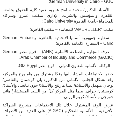
German University in Cairo – GUC؛
– الأستاذ الدكتور/ محمد سامح عمرو، عميد كلية الحقوق بجامعة
القاهرة والمؤسس والشريك الإداري بمكتب عمرو وشركاه
للمحاماة جامعة القاهرة Cairo University؛
مكتب “AMERELLER” للمحاماة – مكتب القاهرة؛
– سفارة جمهورية ألمانيا الاتحادية بالقاهرة German Embassy
Cairo – السفارة الالمانية بالقاهرة؛
– غرفة التجارة والصناعة الألمانية (AHK) – فرع مصر German
Arab Chamber of Industry and Commerce (GACIC)؛
– الوكالة الألمانية للتعاون الدولي – فرع مصر GIZ Egypt.
حضر الاجتماعات المشار إليها وفدًا مشترك من هامبورج والمركز،
وقد تشكل الجانب الألماني من الدكتور/ يان كوشمان والقاضي/
يوخان ميهمل والأستاذة/ لينيا هارتنج والأستاذ/ جون نيانجى والأستاذ/
كريستيان جراف. بينما مثل المركز كلٌ من السيد المستشار/ هاني
جورجي والأستاذ/ كريم الروبي.
عرض الوفد المشترك خلال تلك الاجتماعات مشروع الشراكة
الأفريقية – الألمانية للتحكيم (AfGAC) على العديد من الأطراف