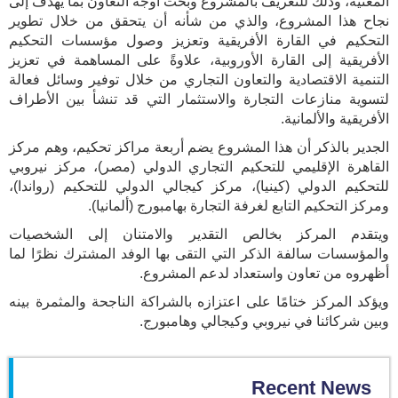
المعنية، وذلك للتعريف بالمشروع وبحث أوجه التعاون بما يهدف إلى
نجاح هذا المشروع، والذي من شأنه أن يتحقق من خلال تطوير
التحكيم في القارة الأفريقية وتعزيز وصول مؤسسات التحكيم
الأفريقية إلى القارة الأوروبية، علاوةً على المساهمة في تعزيز
التنمية الاقتصادية والتعاون التجاري من خلال توفير وسائل فعالة
لتسوية منازعات التجارة والاستثمار التي قد تنشأ بين الأطراف
الأفريقية والألمانية.
الجدير بالذكر أن هذا المشروع يضم أربعة مراكز تحكيم، وهم مركز
القاهرة الإقليمي للتحكيم التجاري الدولي (مصر)، مركز نيروبي
للتحكيم الدولي (كينيا)، مركز كيجالي الدولي للتحكيم (رواندا)،
ومركز التحكيم التابع لغرفة التجارة بهامبورج (ألمانيا).
ويتقدم المركز بخالص التقدير والامتنان إلى الشخصيات
والمؤسسات سالفة الذكر التي التقى بها الوفد المشترك نظرًا لما
أظهروه من تعاون واستعداد لدعم المشروع.
ويؤكد المركز ختامًا على اعتزازه بالشراكة الناجحة والمثمرة بينه
وبين شركائنا في نيروبي وكيجالي وهامبورج.
Recent News