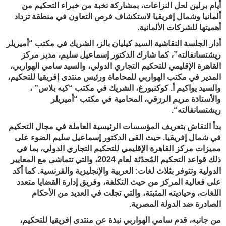
أيام برلين لحل النزاعات، بمشاركة نخبة من خبراء التحكيم من
ألمانيا وشمال إفريقيا لاستكشاف فرص التعاون في منطقة تزداد
أهميتها للشركات الألمانية
.
أدار الجلسة النقاشية السيد كيليان بالز، الشريك في مكتب “أميريلر
ريشتسانفالته”، كما شارك الدكتور إسماعيل سليم، مدير مركز
القاهرة الإقليمي للتحكيم التجاري الدولي، والسيد سامي الهواربي،
المدير في مكتب الهواربي للمحاماة
ورئيس منتدى إفريقيا للتحك
يم
،
والسيد يواكيم أ. كوكنبورغ، الشريك في مكتب “كيه بلاس
”
،
والأستاذة مريم الرزقي، المحامية في مكتب “أميريلر
ريشتسانفالته
“
.
بدأ النقاش بتعريف المؤسسات الرئيسية العاملة في مجال التحكيم
في شمال إفريقيا. حيث القى الدكتور إسماعيل سليم الضوء على
مميزات مركز القاهرة الإقليمي للتحكيم التجاري الدولي، بما في
ذلك قواعد التحكيم المُحدّثة لعام 2024، والتي تتماشى مع المعايير
الدولية وتتوفر بثلاث لغات: العربية والإنجليزية والفرنسية. كما أكد
على فعالية المركز من حيث التكلفة، وفريق إدارة القضايا متعدد
اللغات، وحياديته المثبتة، والتي تجلت في العديد من الأحكام
الصادرة ضد الدولة المصرية
.
من جانبه، قدم سامي الهواربي نبذة عن منتدى إفريقيا للتحكيم،