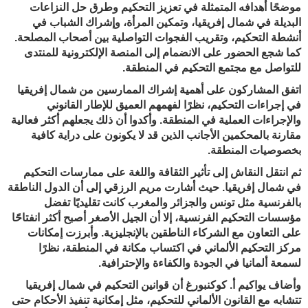
موضحًا أهدافه المتمثلة في تعزيز التحكيم وطرق حل النزاعات
البديلة
في شمال إفريقيا، وتمكين المرأة، وإشراك الشباب في
أنشطة التحكيم، وتقريب الفجوات التواصلية بين أصحاب المصلحة.
كما شجع الحضور على الانضمام إلى المنصة الإلكترونية للمنتدى
للتواصل مع مجتمع التحكيم في المنطقة
.
اتفق المشاركون على أهمية إشراك الممارسين من شمال إفريقيا
في إجراءات التحكيم، نظرًا لفهمهم العميق للإطار القانوني
والإجراءات العملية في المنطقة
.
وأكدوا أن ذلك يجعلهم أكثر فعالية
مقارنة بالمحكمين الأجانب الذين قد لا يكونون على دراية كافية
بخصوصيات المنطقة
.
ثم انتقل النقاش إلى تأثير الثقافة واللغة على ممارسات التحكيم
في شمال إفريقيا. حيث أشارت مريم الرزقي إلى أن الدول الناطقة
بالفرنسية مثل تونس والجزائر والمغرب كانت تقليديًا تفضل
مؤسسات التحكيم الفرنسية، إلا أن الجيل الأصغر أصبح أكثر انفتاحًا
على التعاون مع الشركاء الناطقين بالإنجليزية. وأبرزت إمكانات
مركز التحكيم الألماني
في اكتساب مكانة في المنطقة، نظرًا
لسمعة ألمانيا في الجودة والكفاءة والإحترافية
.
وأضاف يواكيم أ. كوكنبورغ أن قوانين التحكيم في شمال إفريقيا
تتشابه مع القانون الألماني للتحكيم، مثل إمكانية تنفيذ الأحكام حتى