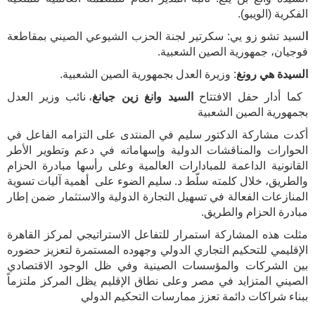
الفكرية (الويبو).
ا
لسيد تشو زو يي: سكرتير لجنة الحزب الشيوعي الصيني بمقاطعة
فوجيان، جمهورية الصين الشعبية.
السيدة هي رونغ
: وزيرة العدل بجمهورية الصين الشعبية.
كما أدار حفل الافتتاح
السيد وانغ زين جيانغ
، نائب وزير العدل
بجمهورية الصين الشعبية
أكدت مشاركة الدكتور سليم في المنتدى على التزامه الفاعل في
الحوارات والمناقشات الدولية وإسهاماته في دعم وتطوير الأطر
القانونية الداعمة للمبادارات العالمية وعلى رأسها مبادرة الحزام
والطريق، خلال كلمته سلّط د. سليم الضوء على أهمية آليات تسوية
المنازعات الفعالة في تسهيل التجارة الدولية والاستثمار ضمن إطار
مبادرة الحزام والطريق.
مثلت هذه المشاركة استمرار للتفاعل الاستراتيجي لمركز القاهرة
الإقليمي للتحكيم التجاري الدولي وجهوده المستمرة لتعزيز حضوره
بين الشركات والمؤسسات الصينية وفي ظل الوجود الاقتصادي
الصيني المتزايد في مصر وعلى نطاق الإقليم يظل المركز ملتزماً
ببناء شراكات دائمة تعزز ممارسات التحكيم الدولي