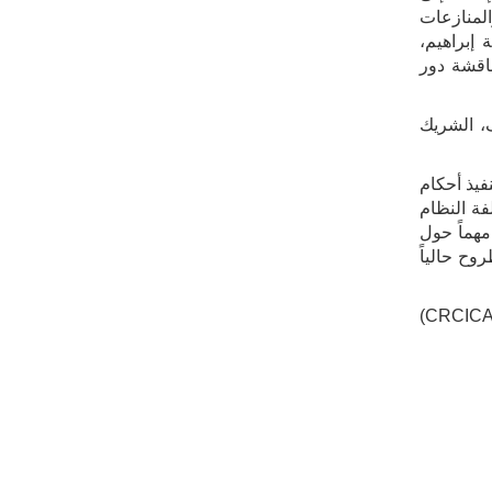
حكيم والمنازعات
إبراهيم،
اقشة دور
ف، الشريك
دفوع في مواجهة تنفيذ أحكام
لفة النظام
مهماً حول
وح حالياً
اختُتمت الفعالية بالتأكيد على أهمية استمرار الحوار والتعاون في التعامل مع المشهد المعقد لقانون الاستثمار الدولي. ويؤكد المركز (CRCICA)