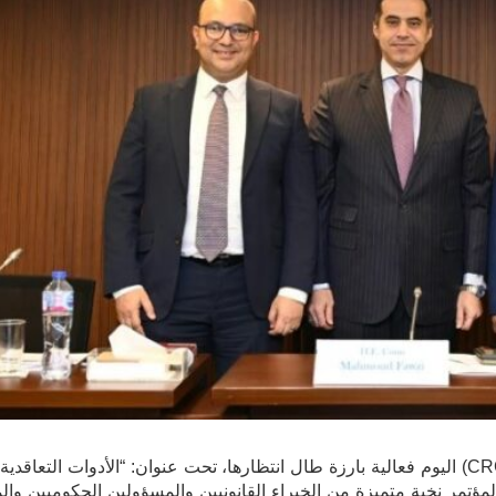
استضاف مركز القاهرة الإقليمي للتحكيم التجاري الدولي (CRCICA) اليوم فعالية بارزة طال انتظارها، تحت عنوان: “الأدوات ال
لمؤتمر نخبة متميزة من الخبراء القانونيين والمسؤولين الحكوميين و