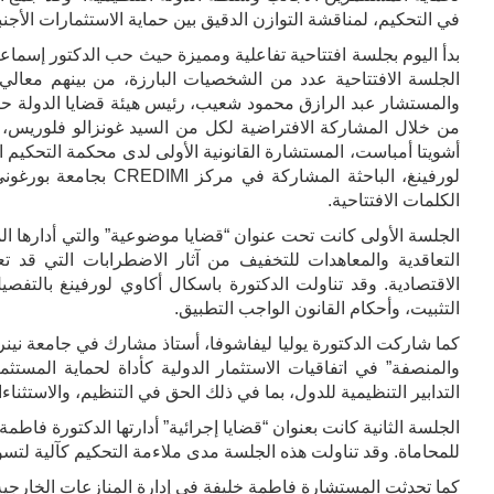
في التحكيم، لمناقشة التوازن الدقيق بين حماية الاستثمارات الأج
بدأ اليوم بجلسة افتتاحية تفاعلية ومميزة حيث حب الدكتور إسماع
الجلسة الافتتاحية عدد من الشخصيات البارزة، من بينهم معالي 
والمستشار عبد الرازق محمود شعيب، رئيس هيئة قضايا الدولة ح
الكلمات الافتتاحية.
الجلسة الأولى كانت تحت عنوان “قضايا موضوعية” والتي أدارها ا
التعاقدية والمعاهدات للتخفيف من آثار الاضطرابات التي قد تع
الاقتصادية. وقد تناولت الدكتورة باسكال أكاوي لورفينغ بالتفصي
التثبيت، وأحكام القانون الواجب التطبيق.
كما شاركت الدكتورة يوليا ليفاشوفا، أستاذ مشارك في جامعة نينرو
والمنصفة” في اتفاقيات الاستثمار الدولية كأداة لحماية المستثم
التدابير التنظيمية للدول، بما في ذلك الحق في التنظيم، والاستثناء
الجلسة الثانية كانت بعنوان “قضايا إجرائية” أدارتها الدكتورة فا
للمحاماة. وقد تناولت هذه الجلسة مدى ملاءمة التحكيم كآلية لتسو
كما تحدثت المستشارة فاطمة خليفة في إدارة المنازعات الخارجية ب