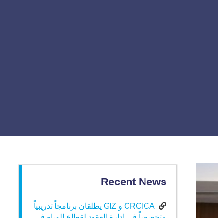
Recent News
CRCICA و GIZ يطلقان برنامجاً تدريبياً
متخصصاً في إدارة العقود لقطاع المياه في