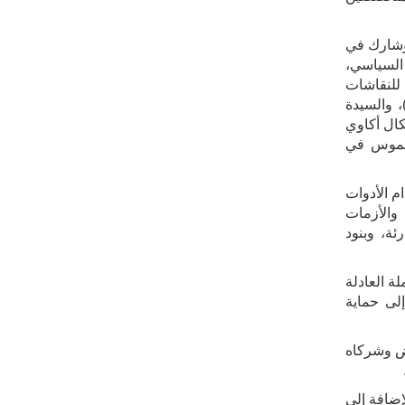
 وشارك في
 السياسي،
للنقاشات
لال المشاركة الافتراضية لكل من السيد غونزالو فلوريس، نائب الأمين العام للمركز الدولي لتسوية منازعات الاستثمار (ICSID)، والسيدة
لدكتورة باسكال أكاوي
E للأعمال بباريس، بشكل ملموس في
م الأدوات
 والأزمات
ئة، وبنود
ة العادلة
إلى حماية
اض وشركاه
إضافة إلى