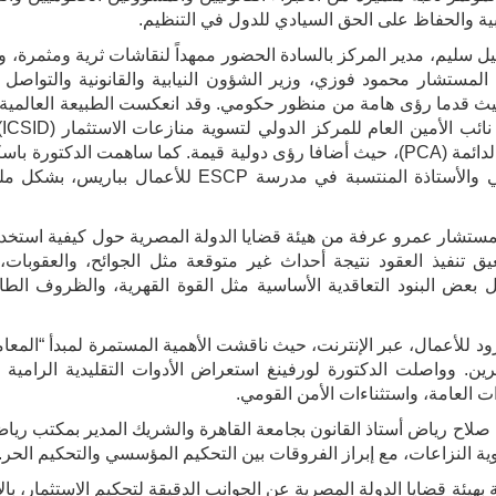
نبية والحفاظ على الحق السيادي للدول في التنظيم.
يل سليم، مدير المركز بالسادة الحضور ممهداً لنقاشات ثرية ومثمرة،
المستشار محمود فوزي، وزير الشؤون النيابية والقانونية والتواصل
يث قدما رؤى هامة من منظور حكومي. وقد انعكست الطبيعة العالمية 
من خ
أشويتا أمباست، المستشارة القانونية الأولى لدى محكمة التحكيم الدائمة (PCA)، حيث أضافا رؤى دولية قيمة. كما ساهمت ا
لورفينغ، الباحثة المشاركة في مركز CREDIMI بجامعة بورغوني والأستاذة المنتسبة في مدرسة SCP
لمستشار عمرو عرفة من هيئة قضايا الدولة المصرية حول كيفية استخدا
يق تنفيذ العقود نتيجة أحداث غير متوقعة مثل الجوائح، والعقوبات،
ل بعض البنود التعاقدية الأساسية مثل القوة القهرية، والظروف الطار
د للأعمال، عبر الإنترنت، حيث ناقشت الأهمية المستمرة لمبدأ “المعامل
رين. وواصلت الدكتورة لورفينغ استعراض الأدوات التقليدية الرامية 
ات العامة، واستثناءات الأمن القومي.
طمة صلاح رياض أستاذ القانون بجامعة القاهرة والشريك المدير بمكتب ري
ية النزاعات، مع إبراز الفروقات بين التحكيم المؤسسي والتحكيم الحر.
هيئة قضايا الدولة المصرية عن الجوانب الدقيقة لتحكيم الاستثمار، بال