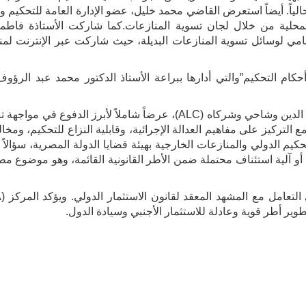
ظام تسوية منازعات الاستثمار (ISDS) الجارية حالياً. أيضاً استعرض القاضي محمد خليل، عضو الإدارة العامة للت
لمحلية من خلال لجان تسوية المنازعات.كما شاركت الأستاذة فاطمة 
امي لوسائل تسوية المنازعات البديلة، حيث شاركت عبر الإنترنت لمن
حكام التحكيم”والتي أدارها ببراعة الأستاذ الدكتور محمد عبد الرؤو
كما قدّم الأستاذ الدكتور أحمد وشاحي، الشريك الأول بمكتب علي الدين وشاحي وشركاه (ALC)، عرضاً شاملاً لأبرز ال
مع التركيز على مفاهيم العدالة الإجرائية، وقابلية النزاع للتحكيم، ومخا
م الدولي والمنازعات الخارجية بهيئة قضايا الدولة المصرية، سؤالاً 
أو آلية استئناف محتملة ضمن الأطر القانونية القائمة، وهو موضوع مطر
طوير أطر قوية وعادلة للاستثمار الأجنبي وسيادة الدول.