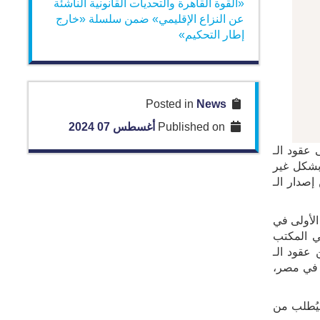
«القوة القاهرة والتحديات القانونية الناشئة
عن النزاع الإقليمي» ضمن سلسلة «خارج
إطار التحكيم»
News
Posted in
Published on
أغسطس 07 2024
عقود الـ
FI عن طريق نقل الالتزامات بشكل غير
إصدار الـ
تعاون مع مركز القاهرة الإقليمي للتحكيم التجاري الدولي (CRCICA)، وهي الأولى في
ي المكتب
يد من عقود الـ
قة الشرق الأوسط وشمال أفريقيا، بينما سيقوم الدكتور وليد النمر، نائب رئيس فرع معهد المحكمين المعتمدين (Ciarb) في مصر،
يُطلب من