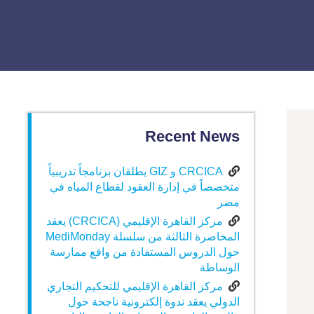
Recent News
CRCICA و GIZ يطلقان برنامجاً تدريبياً
متخصصاً في إدارة العقود لقطاع المياه في
مصر
مركز القاهرة الإقليمي (CRCICA) يعقد
المحاضرة الثالثة من سلسلة MediMonday
حول الدروس المستفادة من واقع ممارسة
الوساطة
مركز القاهرة الإقليمي للتحكيم التجاري
الدولي يعقد ندوة إلكترونية ناجحة حول