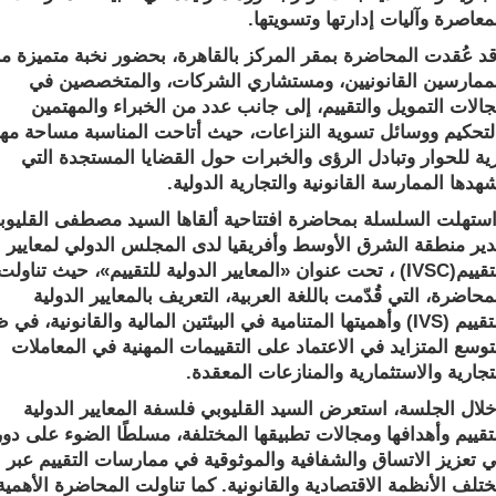
رة وآليات إدارتها وتسويتها
.
ُقدت المحاضرة بمقر المركز بالقاهرة، بحضور نخبة متميزة من
رسين القانونيين، ومستشاري الشركات، والمتخصصين في
ت التمويل والتقييم، إلى جانب عدد من الخبراء والمهتمين
كيم ووسائل تسوية النزاعات، حيث أتاحت المناسبة مساحة مهنية
للحوار وتبادل الرؤى والخبرات حول القضايا المستجدة التي
 الممارسة القانونية والتجارية الدولية
.
لت السلسلة بمحاضرة افتتاحية ألقاها السيد مصطفى القليوبي،
منطقة الشرق الأوسط وأفريقيا لدى المجلس الدولي لمعايير
م
(IVSC)
، تحت عنوان «المعايير الدولية للتقييم»، حيث تناولت
رة، التي قُدّمت باللغة العربية، التعريف بالمعايير الدولية
م
(IVS)
وأهميتها المتنامية في البيئتين المالية والقانونية، في ظل
ع المتزايد في الاعتماد على التقييمات المهنية في المعاملات
ية والاستثمارية والمنازعات المعقدة
.
 الجلسة، استعرض السيد القليوبي فلسفة المعايير الدولية
يم وأهدافها ومجالات تطبيقها المختلفة، مسلطًا الضوء على دورها
زيز الاتساق والشفافية والموثوقية في ممارسات التقييم عبر
 الأنظمة الاقتصادية والقانونية. كما تناولت المحاضرة الأهمية