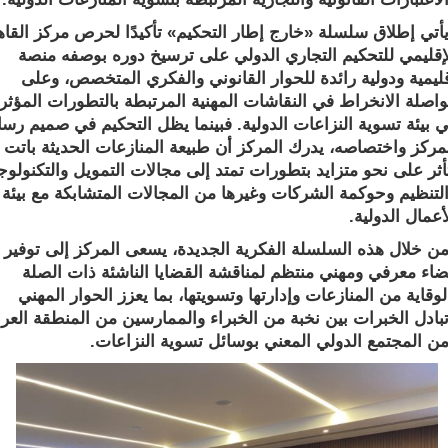
 إطلاق سلسلة «خارج إطار التحكيم» تأكيدًا لحرص مركز القاهرة
يمي للتحكيم التجاري الدولي على ترسيخ دوره بوصفه منصة
ية ودولية رائدة للحوار القانوني والفكري المتخصص، وعلى
ة الانخراط في النقاشات المهنية المرتبطة بالتطورات المؤثرة
ئة تسوية النزاعات الدولية. فبينما يظل التحكيم في صميم رسالة
ز واختصاصه، يدرك المركز أن طبيعة المنازعات الحديثة باتت
 على نحو متزايد بتطورات تمتد إلى مجالات التمويل والتكنولوجيا
ظيم وحوكمة الشركات وغيرها من المجالات المتشابكة مع بيئة
ل الدولية
.
لال هذه السلسلة الفكرية الجديدة، يسعى المركز إلى توفير
معرفي ومهني منتظم لمناقشة القضايا الناشئة ذات الصلة
ية من المنازعات وإدارتها وتسويتها، بما يعزز الحوار المهني
ل الخبرات بين نخبة من الخبراء والممارسين من المنطقة العربية
لمجتمع الدولي المعني بوسائل تسوية النزاعات
.