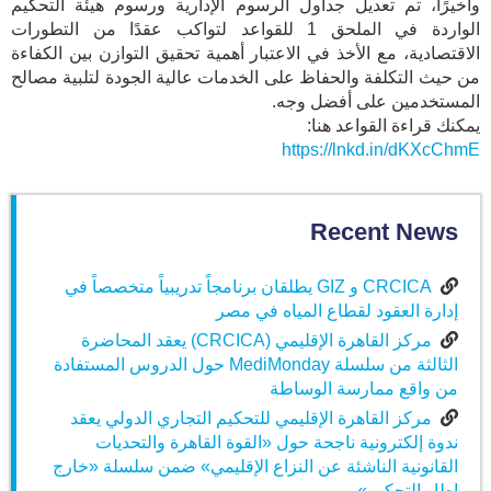
وأخيرًا، تم تعديل جداول الرسوم الإدارية ورسوم هيئة التحكيم
الواردة في الملحق 1 للقواعد لتواكب عقدًا من التطورات
الاقتصادية، مع الأخذ في الاعتبار أهمية تحقيق التوازن بين الكفاءة
من حيث التكلفة والحفاظ على الخدمات عالية الجودة لتلبية مصالح
المستخدمين على أفضل وجه.
يمكنك قراءة القواعد هنا:
https://lnkd.in/dKXcChmE
Recent News
CRCICA و GIZ يطلقان برنامجاً تدريبياً متخصصاً في
إدارة العقود لقطاع المياه في مصر
مركز القاهرة الإقليمي (CRCICA) يعقد المحاضرة
الثالثة من سلسلة MediMonday حول الدروس المستفادة
من واقع ممارسة الوساطة
مركز القاهرة الإقليمي للتحكيم التجاري الدولي يعقد
ندوة إلكترونية ناجحة حول «القوة القاهرة والتحديات
القانونية الناشئة عن النزاع الإقليمي» ضمن سلسلة «خارج
إطار التحكيم»