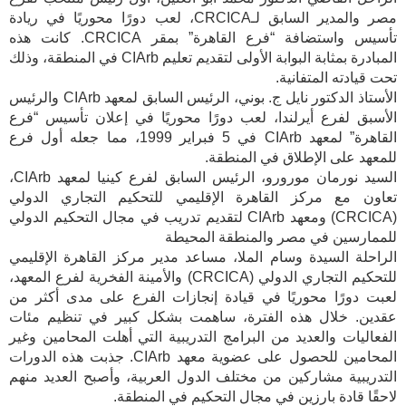
مصر والمدير السابق لـCRCICA، لعب دورًا محوريًا في ريادة
تأسيس واستضافة “فرع القاهرة” بمقر CRCICA. كانت هذه
المبادرة بمثابة البوابة الأولى لتقديم تعليم CIArb في المنطقة، وذلك
تحت قيادته المتفانية.
الأستاذ الدكتور نايل ج. بوني، الرئيس السابق لمعهد CIArb والرئيس
الأسبق لفرع أيرلندا، لعب دورًا محوريًا في إعلان تأسيس “فرع
القاهرة” لمعهد CIArb في 5 فبراير 1999، مما جعله أول فرع
للمعهد على الإطلاق في المنطقة.
السيد نورمان مورورو، الرئيس السابق لفرع كينيا لمعهد CIArb،
تعاون مع مركز القاهرة الإقليمي للتحكيم التجاري الدولي
(CRCICA) ومعهد CIArb لتقديم تدريب في مجال التحكيم الدولي
للممارسين في مصر والمنطقة المحيطة
الراحلة السيدة وسام الملا، مساعد مدير مركز القاهرة الإقليمي
للتحكيم التجاري الدولي (CRCICA) والأمينة الفخرية لفرع المعهد،
لعبت دورًا محوريًا في قيادة إنجازات الفرع على مدى أكثر من
عقدين. خلال هذه الفترة، ساهمت بشكل كبير في تنظيم مئات
الفعاليات والعديد من البرامج التدريبية التي أهلت المحامين وغير
المحامين للحصول على عضوية معهد CIArb. جذبت هذه الدورات
التدريبية مشاركين من مختلف الدول العربية، وأصبح العديد منهم
لاحقًا قادة بارزين في مجال التحكيم في المنطقة.