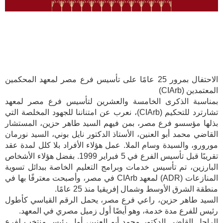
الاحتفال بمرور 25 عامًا على تأسيس فرع مصر لمعهد المحكمين
المعتمدين (CIArb)
بمناسبة الذكرى الخامسة والعشرين لتأسيس فرع مصر لمعهد
تشارترد للتحكيم (CIArb)، نعرب عن امتناننا للجهود المخلصة التي
بذلها مؤسسو فرع مصر، بمن فيهم السيد طاهر حزين، المستشار
القاضي محمد أبو العنين، الأستاذ الدكتور نايل بوني، السيد نورمان
مورورو، والسيدة وسام الملا. عمل هؤلاء الأفراد بلا كلل لمدة عقد
تقريبًا قبل تأسيس الفرع في 5 فبراير 1999. بفضل هؤلاء الأشخاص
البارزين، تم تأسيس خدمات وبرامج التعليم الخاصة ببدائل تسوية
المنازعات (ADR) لمعهد CIArb في مصر، وأصبحت معترفًا بها في
منطقة الشرق الأوسط وشمال إفريقيا منذ 25 عامًا.
السيد طاهر حزين، راعي فرع مصر، يحمل الرقم القياسي كأطول
رئيس للفرع مدة خدمة، وهو أيضًا أول زميل مصري في المعهد.
الراحل القاضي الدكتور محمد أبو العنين، أول رئيس منتخب لفرع