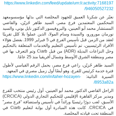
https://www.linkedin.com/feed/update/urn:li:activity:7168197
946050527232/
نعبّر عن شكرنا العميق للجهود المخلصة التي بذلها مؤسسومعهد
المحكمين المعتمدين فرع مصر، السيد طاهر حُزيّن، والقاضي
المستشار محمد أبو العينين، والبروفيسور الدكتور نايل بوني، والسيد
نورمان مورورو، والسيدة وسام المولا، الذين عملوا بلا كلل تقريبًا
لعقد من الزمن قبل تأسيس الفرع في 5 فبراير 1999. بفضل هؤلاء
الأفراد الرئيسيين، تم تأسيس التعليم والخدمات المتعلقة بالتحكيم
وحل النزاعات البديلة (ADR) من قبل Ciarb وتم التعرف بها في
مصر ومنطقة الشرق الأوسط وشمال أفريقيا منذ 25 عامًا.
السيد طاهر حُزيّن، راعي فرع مصر، يحمل الرقم القياسي لأطول
فترة خدمة كرئيس للفرع، وهو أيضًا أول زميل مصري في المعهد.
السيرة الذاتية:
https://www.linkedin.com/in/taher-hozayen-
8953a82a/
الراحل القاضي الدكتور محمد أبو العينين، أول رئيس منتخب للفرع
ومدير مركز القاهرة الإقليمي للتحكيم التجاري الدولي (CRCICA)
الأسبق، لعب دورًا رئيسيًا ورائداً في تأسيس واستضافة “فرع مصر”
في CRCICA. كانت هذه المبادرة أول بوابة لتعليم Ciarb في
المنطقة تحت قيادته المخلصة.