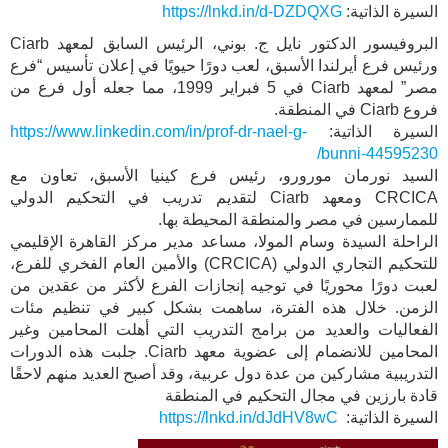
السيرة الذاتية:
https://lnkd.in/d-DZDQXG
البروفيسور الدكتور نايل ج. بوني، الرئيس السابق لمعهد Ciarb
ورئيس فرع أيرلندا الأسبق، لعب دورًا حيويًا في إعلان تأسيس “فرع
مصر” لمعهد Ciarb في 5 فبراير 1999، مما جعله أول فرع من
فروع Ciarb في المنطقة.
السيرة الذاتية:
https://www.linkedin.com/in/prof-dr-nael-g-
bunni-44595230/
السيد نورمان مورورو، رئيس فرع كينيا الأسبق، تعاون مع
CRCICA ومعهد Ciarb لتقديم تدريب في التحكيم الدولي
للممارسين في مصر والمنطقة المحيطة بها.
الراحلة السيدة وسام المولا، مساعد مدير مركز القاهرة الإقليمي
للتحكيم التجاري الدولي (CRCICA) والأمين العام الفخري للفرع،
لعبت دورًا محوريًا في توجيه إنجازات الفرع لأكثر من عقدين من
الزمن. خلال هذه الفترة، ساهمت بشكل كبير في تنظيم مئات
الفعاليات والعديد من برامج التدريب التي أهلت المحامين وغير
المحامين للانضمام إلى عضوية معهد Ciarb. جلبت هذه الدورات
التدريبية مشاركين من عدة دول عربية، وقد أصبح العديد منهم لاحقًا
قادة بارزين في مجال التحكيم في المنطقة
السيرة الذاتية:
https://lnkd.in/dJdHV8wC