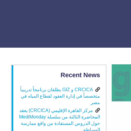
Recent News
CRCICA و GIZ يطلقان برنامجاً تدريبياً
متخصصاً في إدارة العقود لقطاع المياه في
مصر
مركز القاهرة الإقليمي (CRCICA) يعقد
المحاضرة الثالثة من سلسلة MediMonday
حول الدروس المستفادة من واقع ممارسة
الوساطة