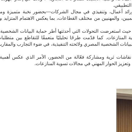
التطبيقي.
ورائد أعمال، وتنفيذي في مجال الشركات—بحضور نخبة متميزة وم
ديميين، والمهنيين من مختلف القطاعات، بما يعكس الاهتمام المتزايد به
ا، حيث استعرضت التحولات التي أحدثتها أطر حماية البيانات الشخصية
ة المنازعات. كما قدّمت طرحًا تحليليًا متعمقًا للتقاطع بين متطلبات
يانات الشخصية المصري ولائحته التنفيذية، في ضوء التجارب والمقاربا
قاشات ثرية ومشاركة فعّالة من الحضور، الأمر الذي عكس أهمية
ة وتعزيز الحوار المهني في مجالات تسوية المنازعات.