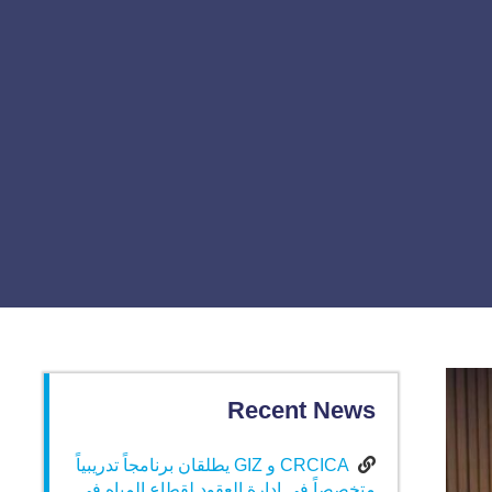
Recent News
CRCICA و GIZ يطلقان برنامجاً تدريبياً
متخصصاً في إدارة العقود لقطاع المياه في