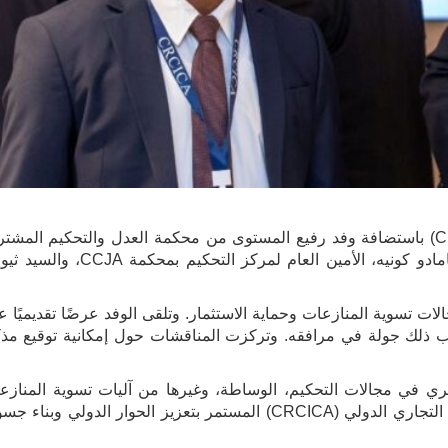
تشرف مركز القاهرة الإقليمي للتحكيم التجاري الدولي (CRCICA) باستضافة وفد رفيع المستوى من محكمة العدل والتحكيم 
لمنظمة أوهادا (CCJA). وقد ضم الوفد الكريم كلاً من السيد مامادو كونيه، ا
الات تسوية المنازعات وحماية الاستثمار. وتلقى الوفد عرضًا تقديميًا
هرة الإقليمي للتحكيم التجاري الدولي (CRCICA) أعقب ذلك جولة في مرافقه. وتركزت المناقشات حول إمكانية توق
ي في مجالات التحكيم، الوساطة، وغيرها من آليات تسوية المنازعات
(ADR). وتُبرز هذه الزيارة التزام مركز القاهرة الإقليمي للتحكيم التجاري الدولي (CRCICA) المستمر بتعزيز الحوار