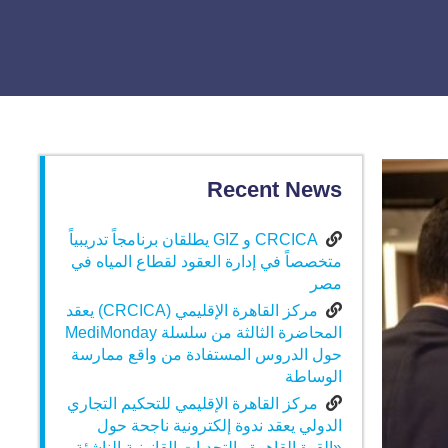
Recent News
CRCICA و GIZ يطلقان برنامجاً تدريبياً
متخصصاً في إدارة العقود لقطاع المياه في
مصر
مركز القاهرة الإقليمي (CRCICA) يعقد
المحاضرة الثالثة من سلسلة MediMonday
حول الدروس المستفادة من واقع ممارسة
الوساطة
مركز القاهرة الإقليمي للتحكيم التجاري
الدولي يعقد ندوة إلكترونية ناجحة حول
«القوة القاهرة والتحديات القانونية الناشئة