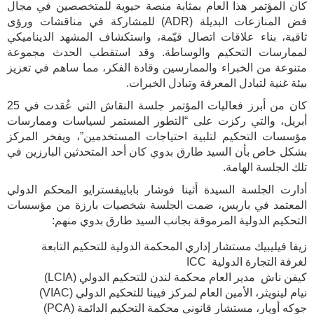
كان المؤتمر هذا العام بمثابة منصة حيوية للمتخصصين في مجال
فض المنازعات البديلة (ADR) للمشاركة في مناقشات ورؤى
ثاقبة، بناء علاقات اتصال قيّمة، واستكشاف المشهد الديناميكي
لممارسات التحكيم والوساطة. وقد استقطب الحدث مجموعة
متنوعة من الخبراء والممارسين وقادة الفكر، مما ساهم في تعزيز
بيئة غنية لتبادل المعرفة وتبادل الخبرات.
كان من أبرز فعاليات المؤتمر جلسة النقاش التي عُقدت في 25
أبريل، والتي ركزت على “التطور المستمر لسياسات وممارسات
مؤسسات التحكيم لتلبية احتياجات المستخدمين”، ويفخر المركز
بشكل خاص بأن السيد طارق بدوي كان أحد المتحدثين البارزين في
تلك الجلسة الهامة.
أدارت الجلسة السيدة أثينا فوشار باباييفسترايو المحكم الدولي
المعتمد في باريس، ضمت الجلسة شخصيات بارزة من مؤسسات
التحكيم الدولية المرموقة بجانب السيد طارق بدوي منهم:
زيفا فيليبيك مستشار إداري المحكمة الدولية للتحكيم التابعة
لغرفة التجارة الدولية ICC
كيفن ناش مدير العام محكمة لندن للتحكيم الدولي (LCIA)
نيام لينويثر، الأمين العام لمركز فيينا للتحكيم الدولي (VIAC)
جوكه أويار، مستشار قانوني محكمة التحكيم الدائمة (PCA)