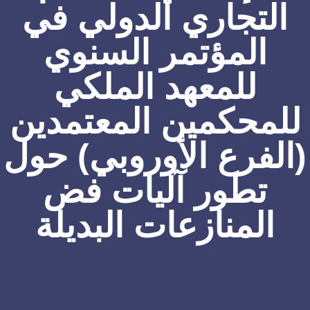
التجاري الدولي في
المؤتمر السنوي
للمعهد الملكي
للمحكمين المعتمدين
(الفرع الأوروبي) حول
تطور آليات فض
المنازعات البديلة